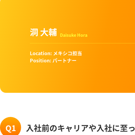
洞 大輔
Daisuke Hora
Location
: メキシコ担当
Position
: パートナー
Q1
入社前のキャリアや入社に至