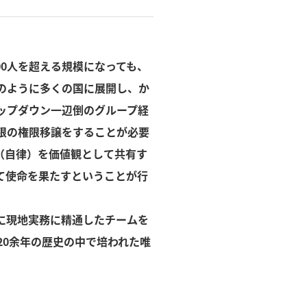
勢500人を超える規模になっても、
のように多くの国に展開し、か
ップダウン一辺倒のグループ経
限の権限移譲をすることが必要
（自律）を価値観として共有す
て使命を果たすということが行
に現地実務に精通したチームを
り、20余年の歴史の中で培われた唯