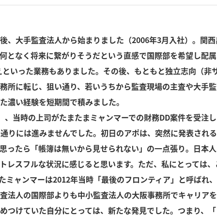
後、大手監査法人から始まりました（2006年3月入社）。関
何となく将来に繋がりそうだという直感で国際部を希望し配属
替えといった業務もありました。その後、もともと独立志向（非
務所に転じ、狙い通り、若いうちから監査現場の主査や大手監
た濃い経験を短期間で積みました。
年）、当時の上司がたまたまミャンマーでの財務DD案件を受注
定通りには進みませんでした。初日のアポは、突然に発表され
と思ったら「帳簿は無いから見せられない」の一点張り。日本
トレスフルな状況に感じると思います。ただ、私にとっては、
れたミャンマーは2012年当時「最後のフロンティア」と呼ばれ
査法人の国際部よりも中小監査法人の大阪事務所でキャリアを
めつけていた自分にとっては、新たな発見でした。つまり、「