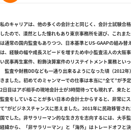
私のキャリアは、他の多くの会計士と同じく、会計士試験合格
したので、漠然とした憧れもあり東京事務所を選び、これまた
は通常の国内監査もありつつ、日本基準とUS-GAAPの組み
は、経験の幅や成長スピードを増すため中小監査法人の大阪事
い民事再生案件、粉飾決算案件のリステイトメント業務といっ
監査や財務DDなども一通り出来るようになった頃（2012
きました。初めてのミャンマーでの仕事は本当に“全て”が予
2日目はアポ相手の現地会計士が3時間待っても現れず、来た
監査をしていることが多い日本の会計士からすると、非常にス
て”がビジネスチャンスに思えました。2011年に民政移管さ
国でした。非サラリーマン的な生き方を志向するには、大手監
経緯から、「非サラリーマン」と「海外」はトレードオフと決